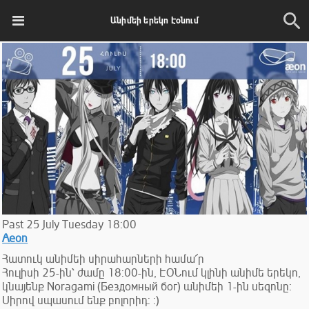
Անիմեի երեկո Էօնում
Past
25
July
Tuesday
18:00
Aeon
Հատուկ անիմեի սիրահարների համա՜ր
Հուլիսի 25-ին՝ ժամը 18:00-ին, ԷՕՆում կլինի անիմե երեկո,
կնայենք Noragami (Бездомный бог) անիմեի 1-ին սեզոնը:
Սիրով սպասում ենք բոլորիդ: :)