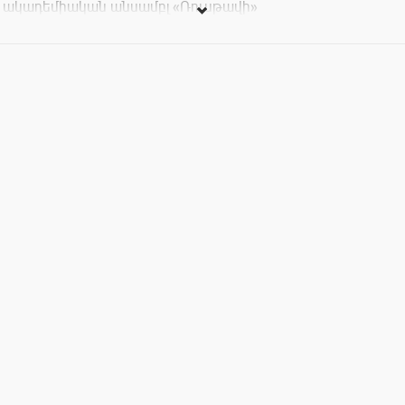
ակադեմիական անսամբլ «Ռուսթավի»
Հուլիսի 25-ին Արամ Խաչատրյան համերգասրահում:
Տոմսերի արժեքը՝ 3000 եւ 4000 դր: