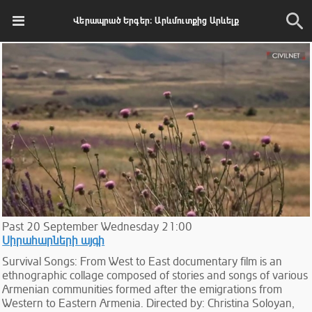
Վերապրած Երգեր։ Արևմուտքից Արևելք
Past
20
September
Wednesday
21:00
Սիրահարների այգի
Survival Songs: From West to East documentary film is an
ethnographic collage composed of stories and songs of various
Armenian communities formed after the emigrations from
Western to Eastern Armenia. Directed by: Christina Soloyan,