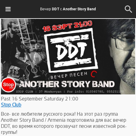
Вечер DDT с Another Story Band
Past
16
September
Saturday
21:00
Stop Club
Все- все любители русского рока! На этот раз группа
Another Story Band / Armenia подготовила для вас вечер
DDT, во время которого прозвучат песни известной рок-
группы!