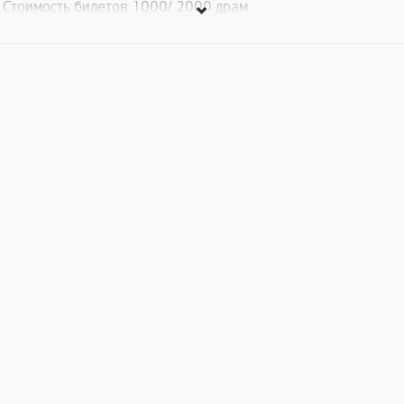
Стоимость билетов 1000/ 2000 драм
Attention for all Russian rock fans! Another Story Band /
Armenia prepared for you special evening during which the
songs of a famous DDT rock band will sound.
Ticket price 1000/2000 AMD.