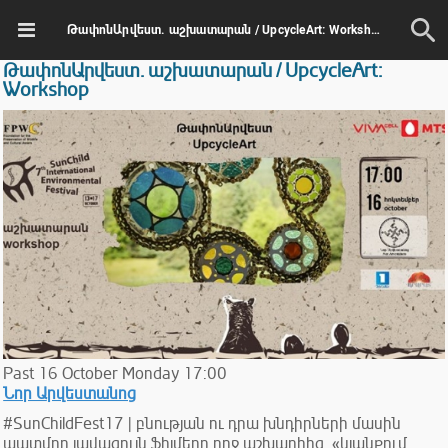
ԹափոնԱրվեստ. աշխատարան / UpcycleArt: Workshop
ԹափոնԱրվեստ. աշխատարան / UpcycleArt:
Workshop
Past
16
October
Monday
17:00
Նոր Արվեստանոց
#SunChildFest17 | բնության ու դրա խնդիրների մասին
պատմող լավագույն ֆիլմերը ողջ աշխարհից, «կյանքում