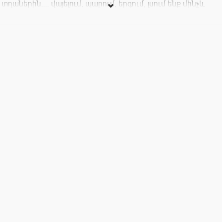
տղաներին.... վայելում, պարում, երգում, լսում ենք մինչև
21:30: Ոչ ոք չի մտորում ձանձրանալու ու ռոք օրը
ավարտելու մասին, որովհետև 21:30-ից հանձնվում ենք
ռոքին մեր սիրած ռոքային տժ երգերի տակ:
մուտքավճար՝1000
խմիչք՝ ջրի գին
Ֆեյս՝ խիստ