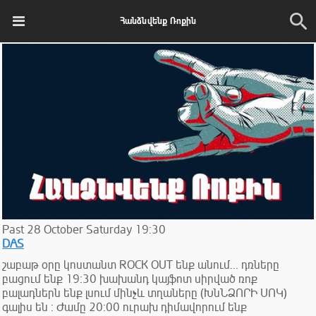
Հանձնվենք Ռոքին
Past
28
October
Saturday
19:30
DAS
շաբաթ օրը կոստանտ ROCK OUT ենք անում... դռները
բացում ենք 19:30 խախանդ կայֆոտ սիրված ռոք
բալադներն ենք լսում մինչև տղաները (ԽնՆՁՈՐԻ ՍՈԿ)
գալիս են : Ժամը 20:00 ուրախ դիմավորում ենք