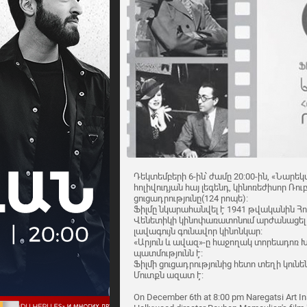
Դեկտեմբերի 6-ին՝ ժամը 20:00-ին, «Նարեկ
հոլիվուդյան հայ լեգենդ, կինոռեժիսոր Ռու
ցուցադրությունը(124 րոպե)։
Ֆիլմը նկարահանվել է 1941 թվականին Հոլ
Վենետիկի կինոփառատոնում արժանացել է
լավագույն գունավոր կինոնկար։
«Արյուն և ավազ»-ը հաջողակ տորեադոռ Խ
պատմությունն է։
Ֆիլմի ցուցադրությունից հետո տեղի կունե
Մուտքն ազատ է:
On December 6th at 8:00 pm Naregatsi Art Ins