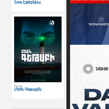
Շոու Էթերնիա
Theater
Մեծն Գեթսբին