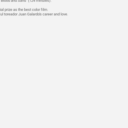
"Blood and Sand" (124 minutes).
al prize as the best color film.
ul toreador Juan Galardo's career and love.