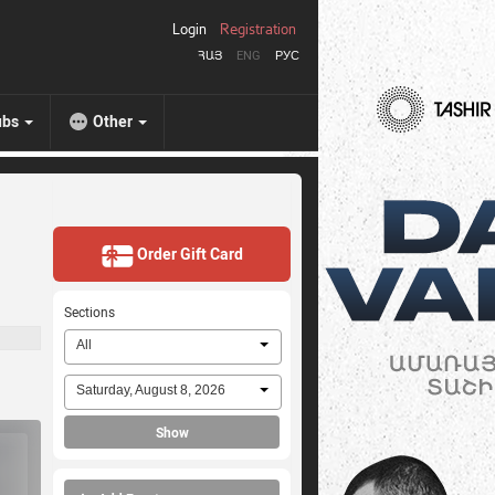
Login
Registration
ՀԱՅ
ENG
РУС
ubs
Other
Order Gift Card
Sections
All
Saturday, August 8, 2026
Show