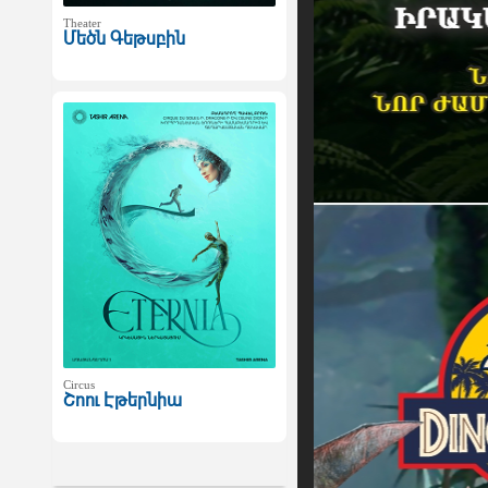
Theater
Մեծն Գեթսբին
Circus
Շոու Էթերնիա