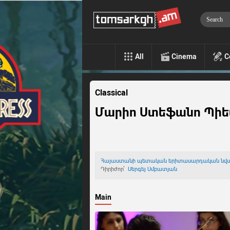
All
Cinema
C
Classical
Մարիո Ստեֆանո Պի
Հայաստանի պետական երիտասարդական նվ
Դիրիժոր՝
Սերգեյ Սմբատյան
Main