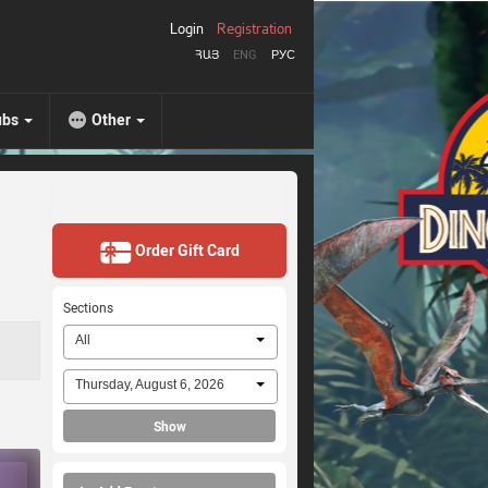
Login
Registration
ՀԱՅ
ENG
РУС
ubs
Other
Order Gift Card
Sections
All
Thursday, August 6, 2026
Show