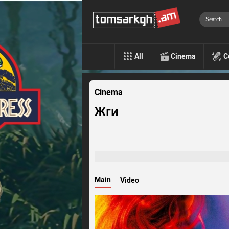
All
Cinema
C
Cinema
Жги
Main
Video