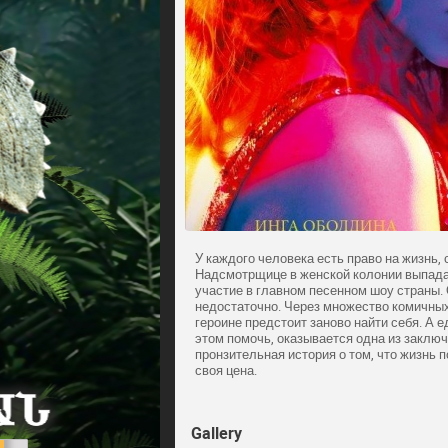
У каждого человека есть право на жизнь,
Надсмотрщице в женской колонии выпада
участие в главном песенном шоу страны. 
недостаточно. Через множество комичных
героине предстоит заново найти себя. А 
этом помочь, оказывается одна из заключ
пронзительная история о том, что жизнь п
своя цена.
Gallery