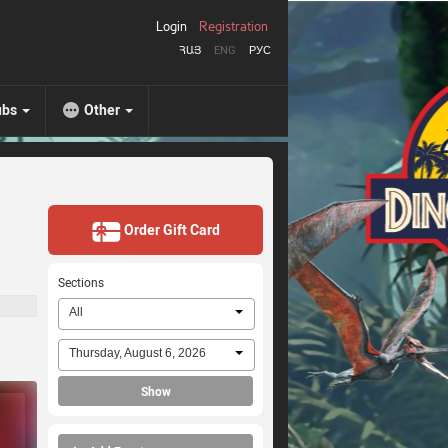
Login
Registration
ՀԱՅ
ENG
РУС
ubs
Other
Order Gift Card
Sections
All
Thursday, August 6, 2026
Show