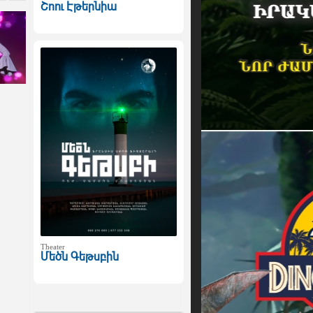
Շոու Էթերնիա
Theater
Մեծն Գեթսբին