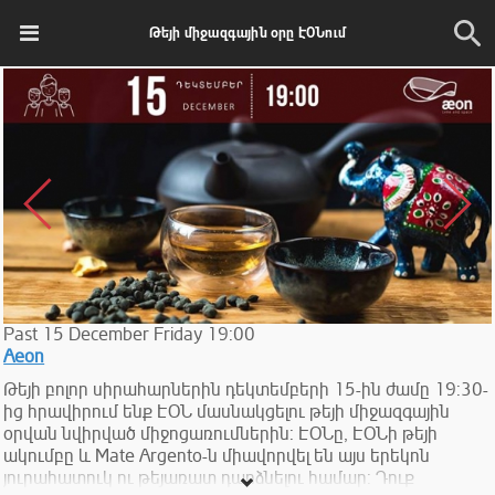
Թեյի միջազգային օրը ԷՕՆում
Past
15
December
Friday
19:00
Aeon
Թեյի բոլոր սիրահարներին դեկտեմբերի 15-ին ժամը 19:30-
ից հրավիրում ենք ԷՕՆ մասնակցելու թեյի միջազգային
օրվան նվիրված միջոցառումներին: ԷՕՆը, ԷՕՆի թեյի
ակումբը և Mate Argento-ն միավորվել են այս երեկոն
յուրահատուկ ու թեյառատ դարձնելու համար: Դուք