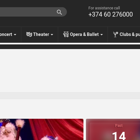
For assistance call
+374 60 276000
oncert
Theater
Opera & Ballet
Clubs & p
Past
14