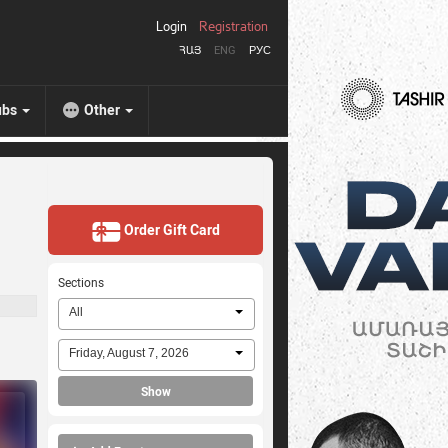
Login
Registration
ՀԱՅ
ENG
РУС
ubs
Other
Order Gift Card
Sections
All
Friday, August 7, 2026
Show