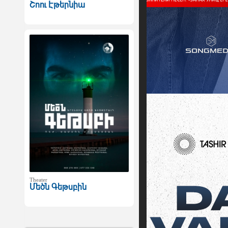
Շոու Էթերնիա
Theater
Մեծն Գեթսբին