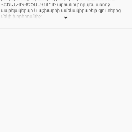
ՀԵԾԱՆՎԻ/ՀԵԾԱՆՎՈՐԴԻ արձանով՝ որպես առողջ
ապրելակերպի և աշխարհի ամենակիրառելի գյուտերից
մեկի խորհրդանիշ:
Սիրողական հեծանվասպորտի և հեծանվային
զբոսաշրջության Ֆեդերացիան՝ որպես Հեծանվային
Մշակույթը զարգացնող կառույց, հայտարարում է
Հեծանվորդի/Հեծանվի արձանի ՆԱԽԱԳԾԵՐԻ ՄՐՑՈՒՅԹ:
Լավագույն նախագիծը կներկայացվի Երևանի
Քաղաքապետարանին՝ այն պատրաստելու և տեղադրելու
նպատակով: