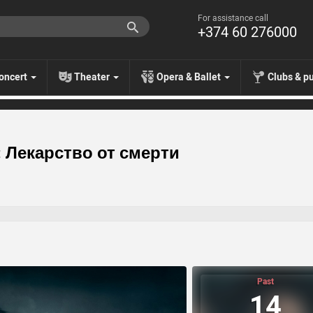
For assistance call
+374 60 276000
oncert
Theater
Opera & Ballet
Clubs & p
 Лекарство от смерти
Past
14