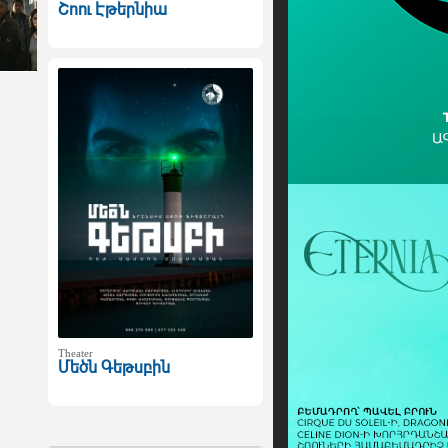
Շոու Էթերնիա
Theater
Մեծն Գեթսբին