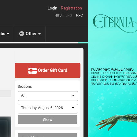
Login
Registration
ՀԱՅ
ENG
РУС
ubs
Other
Order Gift Card
Sections
All
Thursday, August 6, 2026
Show