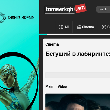
All
Cinema
C
Cinema
Бегущий в лабиринте:
Main
Video