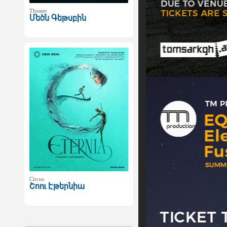
Theater
Մեծն Գեթսբին
Circus
Շոու Էթերնիա