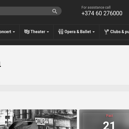
For assistance call
+374 60 276000
oncert
Theater
Opera & Ballet
Clubs & p
զ
Past
21