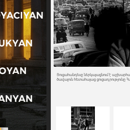
Ցուցահանդեսը ներկայացնում է աշխարհա
ծավալուն հետահայաց ցուցադրությունը Հ