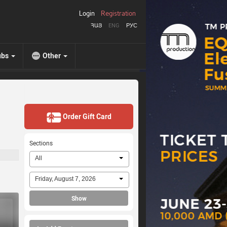
Login
Registration
ՀԱՅ
ENG
РУС
ubs
Other
Order Gift Card
Sections
All
Friday, August 7, 2026
Show