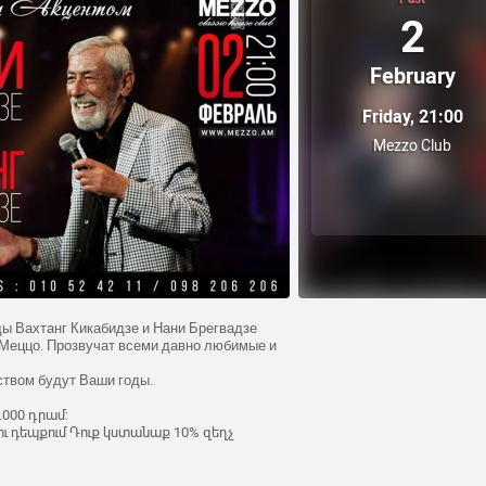
2
February
Friday, 21:00
Mezzo Club
ы Вахтанг Кикабидзе и Нани Брегвадзе
 Меццо. Прозвучат всеми давно любимые и
ством будут Ваши годы.
5.000 դրամ:
ւ դեպքում Դուք կստանաք 10% զեղչ