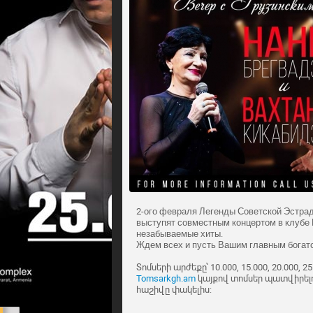
2-ого февраля Легенды Советской Эстрад
выступят совместным концертом в клубе
незабываемые хиты.
Ждем всех и пусть Вашим главным богат
Տոմսերի արժեքը՝ 10.000, 15.000, 20.000, 2
Tomsarkgh.am
կայքով տոմսեր պատվիրելո
հաշիվը փակելիս: