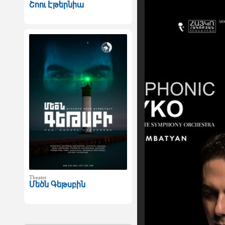
Շոու Էթերնիա
Theater
Մեծն Գեթսբին