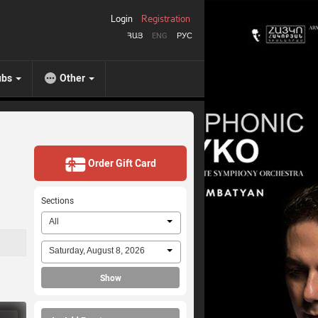
Login
Registration
ՀԱՅ
ENG
РУС
ubs
Other
Order Gift Card
Sections
All
Saturday, August 8, 2026
Show