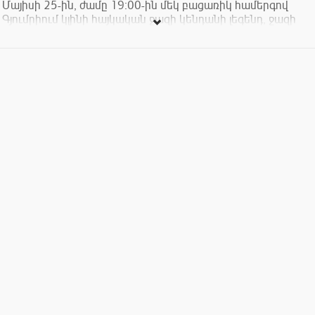
Մայիսի 25-ին, ժամը 19։00-ին մեկ բացառիկ համերգով
Գյումրիում կլինի հայկական ջազի կենդանի լեգենդ, ջազի
թագուհի Տաթեւիկ Հովհաննիսյանը ․․․
Մենք շարունակում ենք գնահատել իրական արվեստը․․․
Տոմսերի արժեքը՝ 3000-8000 դրամ: