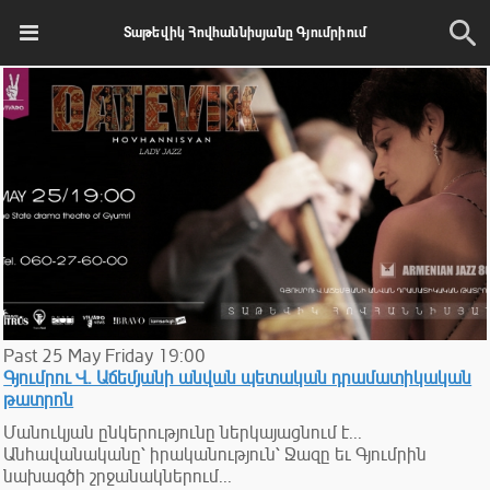
Տաթեվիկ Հովհաննիսյանը Գյումրիում
Past
25
May
Friday
19:00
Գյումրու Վ. Աճեմյանի անվան պետական դրամատիկական
թատրոն
Մանուկյան ընկերությունը ներկայացնում է․․․
Անհավանականը՝ իրականություն՝ Ջազը եւ Գյումրին
նախագծի շրջանակներում․․․