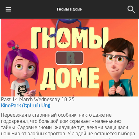
Гномы в доме
Play
Video
Past
14
March
Wednesday
18:25
KinoPark (Երևան Մոլ)
Переезжая в старинный особняк, никто даже не
подозревал, что большой дом скрывает «маленькие»
тайны. Садовые гномы, живущие тут, веками защищали
наш мир от злобных троггов. У людей не останется выбора