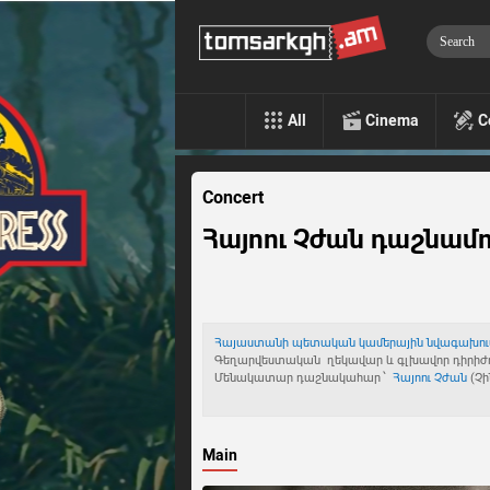
All
Cinema
C
Concert
Հայոու Չժան դաշնամուր
Հայաստանի պետական կամերային նվագախու
Գեղարվեստական ղեկավար և գլխավոր դիրիժ
Մենակատար դաշնակահար ՝
Հայոու Չժան
(Չ
Main