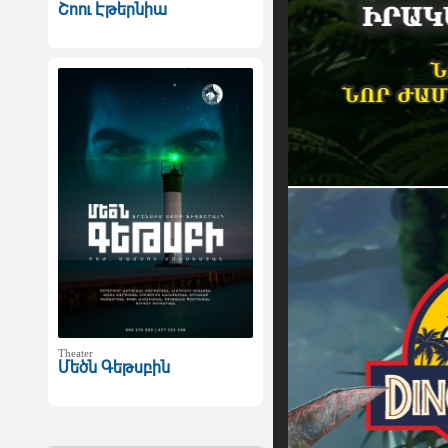
Շոու Էթերնիա
Theater
Մեծն Գեթսբին