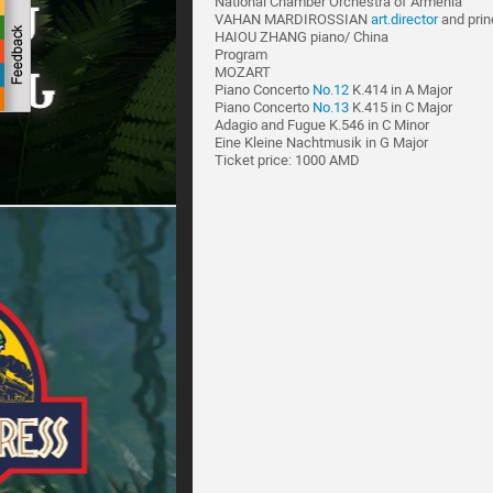
National Chamber Orchestra of Armenia
VAHAN MARDIROSSIAN
art.director
and prin
HAIOU ZHANG piano/ China
Program
MOZART
Piano Concerto
No.12
K.414 in A Major
Piano Concerto
No.13
K.415 in C Major
Adagio and Fugue K.546 in C Minor
Eine Kleine Nachtmusik in G Major
Ticket price: 1000 AMD