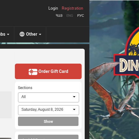
Login
Registration
ՀԱՅ
ENG
РУС
ubs
Other
Order Gift Card
Sections
All
Saturday, August 8, 2026
Show