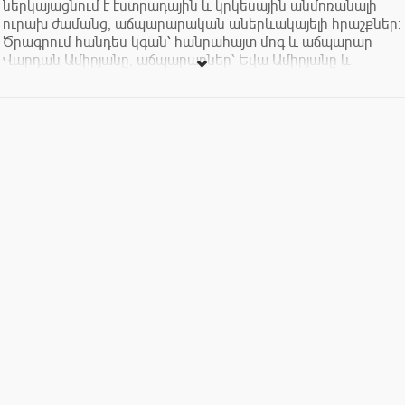
ներկայացնում է էստրադային և կրկեսային անմոռանալի
ուրախ ժամանց, աճպարարական աներևակայելի հրաշքներ:
Ծրագրում հանդես կգան՝ հանրահայտ մոգ և աճպարար
Վարդան Ամիրյանը, աճպարարներ՝ Եվա Ամիրյանը և
Արեվիկ Հարությունյանը, և իհարկե կրկեսի վարպետ,
սիրված և ճանաչված ծաղրածուների ծաղրածու՝ ԶՈԶՈՆ:
Հունիս 16-ին Խնկո Ապոր անվան ազգային մանկական
գրադարանում
Տոմսերի արժեքը՝ 3000 դրամ:
Շտապեք ամրագրել Ձեր տեղերը՝ սիրով սպասում ենք...
Կազմակերպիչ՝ Վարդան Ամիրյան ԱՁ