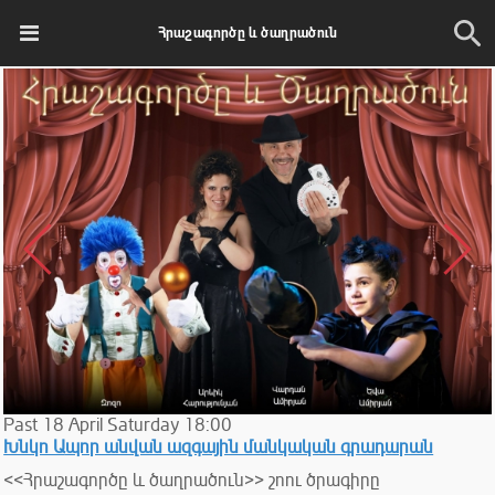
Հրաշագործը և ծաղրածուն
Past
18
April
Saturday
18:00
Խնկո Ապոր անվան ազգային մանկական գրադարան
<<Հրաշագործը և ծաղրածուն>> շոու ծրագիրը