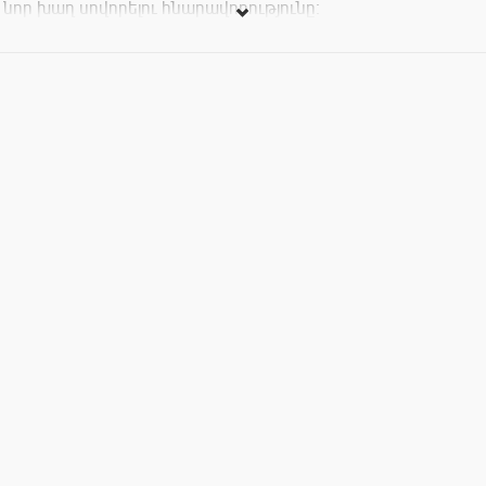
նոր խաղ սովորելու հնարավորությունը։
Մրցաշարին տեղում կսովորենք խաղը, կխաղանք,
հաղթողները կստանան նվերներ։
Մուտքը՝ 1000 դրամ(ներառյալ թեյ, սուրճ,
քաղցրավենիքներ)։