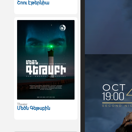
Շոու Էթերնիա
Theater
Մեծն Գեթսբին