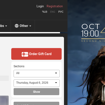
Login
Registration
ՀԱՅ
ENG
РУС
ubs
Other
Order Gift Card
Sections
All
Thursday, August 6, 2026
Show