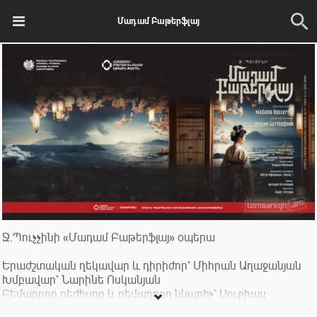
Մադամ Բաթերֆլայ
Ջ.Պուչչինի «Մադամ Բաթերֆլայ» օպերա
Երաժշտական ղեկավար և դիրիժոր՝ Միհրան Աղաջանյան
Խմբավար՝ Նարինե Ոսկանյան
Բեմադրող ռեժիսոր և բեմադրող նկարիչ՝ Սուքիաս
Թորոսյան