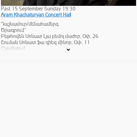
Past
15
September
Sunday
19:30
Aram Khachaturyan Concert Hall
Դաշնամուր/մենահամերգ
Ծրագրում՝
Բեթհովեն Սոնատ Լյա բեմոլ մաժոր, Օփ․ 26
Շուման Սոնատ ֆա դիեզ մինոր, Օփ․ 11
Ընդմիջում
Շուման Ֆանտազիա Օփ․ 17
Բեթհովեն Սոնատ Օպ․ 53 (Վալդշտայն)
Տոմսերի արժեքը ՝ 3000,5000,10000,15000 դրամ:
Program
Beethoven Sonate As -Dur
Op.26
SchumanSonate fis-moll
Op.11
Intermission
Schumann Fantasie
Op.17
Beethoven Sonate
Op.53
(Waldstein)