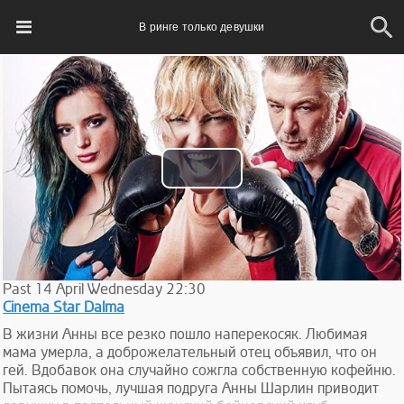
В ринге только девушки
Play
Video
Past
14
April
Wednesday
22:30
Cinema Star Dalma
В жизни Анны все резко пошло наперекосяк. Любимая
мама умерла, а доброжелательный отец объявил, что он
гей. Вдобавок она случайно сожгла собственную кофейню.
Пытаясь помочь, лучшая подруга Анны Шарлин приводит