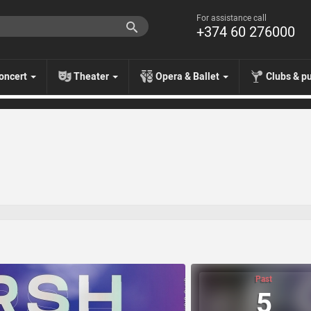
For assistance call
+374 60 276000
oncert
Theater
Opera & Ballet
Clubs & p
Past
5