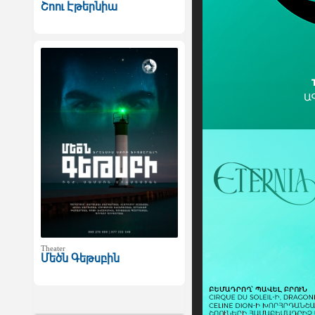
Շոու Էթերնիա
Theater
Մեծն Գեթսբին