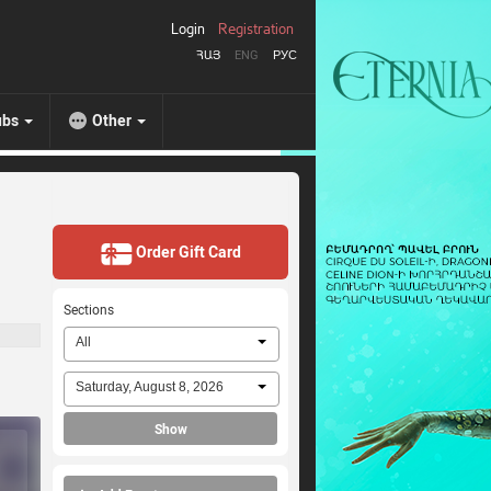
Login
Registration
ՀԱՅ
ENG
РУС
ubs
Other
Order Gift Card
Sections
All
Saturday, August 8, 2026
Show