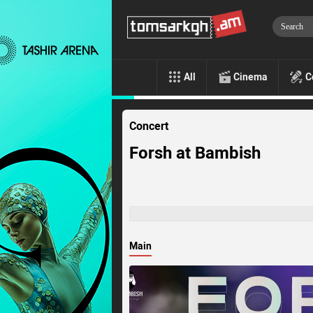
All
Cinema
C
Concert
Forsh at Bambish
Main