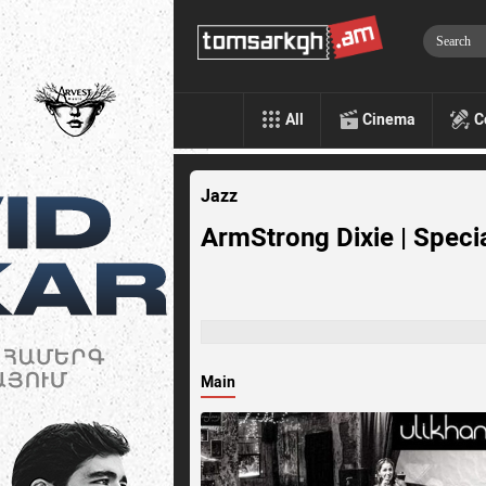
All
Cinema
C
Jazz
ArmStrong Dixie | Speci
Main