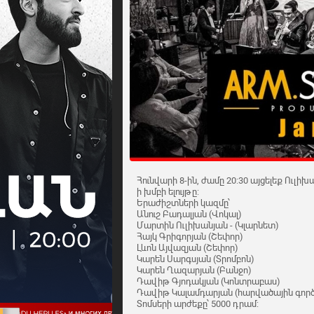
Հունվարի 8-ին, ժամը 20:30 այցելեք Ուլիխա
ի խմբի ելույթը:
Երաժիշտների կազմը՝
Անուշ Բադալյան (Վոկալ)
Մարտին Ուլիխանյան - (Կլարնետ)
Հայկ Գրիգորյան (Շեփոր)
Լևոն Այվազյան (Շեփոր)
Կարեն Սարգսյան (Տրոմբոն)
Կարեն Ղազարյան (Բանջո)
Դավիթ Գյոդակյան (Կոնտրաբաս)
Դավիթ Կալամդարյան (հարվածային գործ
Տոմսերի արժեքը՝ 5000 դրամ: