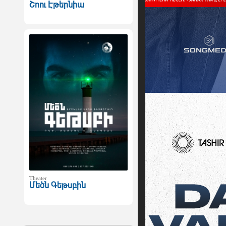
Շոու Էթերնիա
Theater
Մեծն Գեթսբին