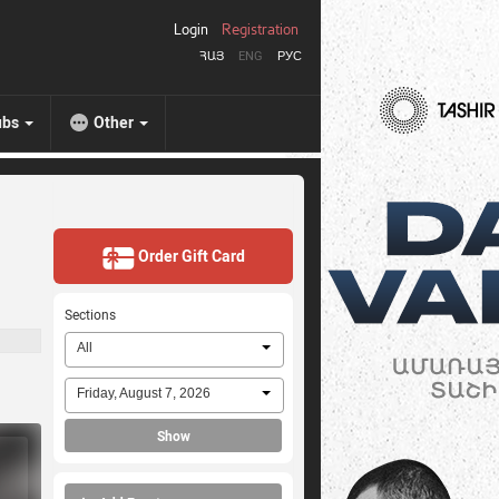
Login
Registration
ՀԱՅ
ENG
РУС
ubs
Other
Order Gift Card
Sections
All
Friday, August 7, 2026
Show