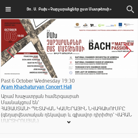
Յո. Ս. Բախ «Չարչարանքներ ըստ Մատթեոսի»
Past
6
October
Wednesday
19:30
Aram Khachaturyan Concert Hall
Արամ Խաչատրյան համերգասրահ
Մասնակցում են՝
ՀԱՅԱՍՏԱՆԻ ՊԵՏԱԿԱՆ ԿԱՄԵՐԱՅԻՆ ՆՎԱԳԱԽՈՒՄԲԸ
(գեղարվեստական ղեկավար և գլխավոր դիրիժոր՝ ՎԱՀԱՆ
ՄԱՐՏԻՐՈՍՅԱՆ)
ՀԱՅԱՍՏԱՆԻ ՊԵՏԱԿԱՆ ԿԱՄԵՐԱՅԻՆ ԵՐԳՉԱԽՈՒՄԲԸ
(գեղարվեստական ղեկավար և դիրիժոր՝ ՌՈԲԵՐՏ