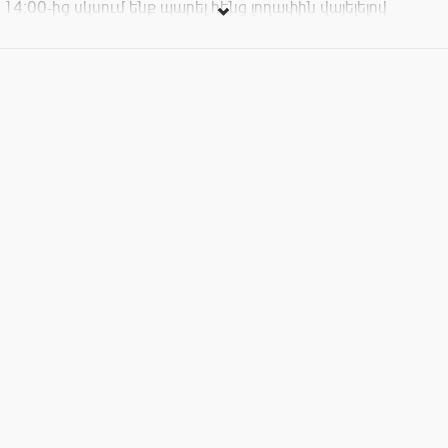
14։00-ից սկսում ենք պարել հենց լողափին վայելելով
պրոսեկոներ, կոկտեյլներ ու լիքը համովություններ:
Միասին դիմավորելու ենք մայրամուտը ու շարունակելու
պարել մինչև ուշ գիշեր
Հանդիպման վայրն անփոփոխ՝ White Shorja
Մուտքավճարը՝ 5000AMD
Full Face Control
Հուլիսի1
G.Zelle
Nick Gregory
Teom
Leo Aniram
Հուլիսի 2
Goog
Dairo
Simple J
Kaí