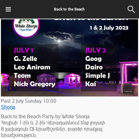
Back to the Beach
Past
2
July
Sunday
10:00
Shorja
Back to the Beach Party by White Shorja
Հուլիսի 1-ին և 2-ին Վերադառնում ենք լողափ
8 լավագույն DJ-երաժիշտներ, բարձր որակյալ
երաժշտություն,