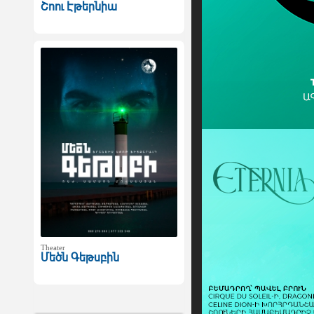
Շոու Էթերնիա
Theater
Մեծն Գեթսբին