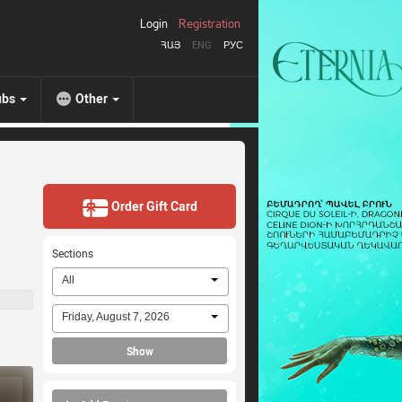
Login
Registration
ՀԱՅ
ENG
РУС
ubs
Other
Order Gift Card
Sections
All
Friday, August 7, 2026
Show