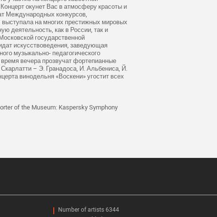
 Концерт окунет Вас в атмосферу красоты и
еат Международных конкурсов,
, выступала на многих престижных мировых
ую деятельность, как в России, так и
Московской государственной
ндидат искусствоведения, заведующая
ого музыкально- педагогического
о время вечера прозвучат фортепианные
 Скарлатти – Э. Гранадоса, И. Альбениса, Й.
нцерта винодельня «Воскени» угостит всех
rter of the Museum: Kaspersky Symphony
Number of artists 6344