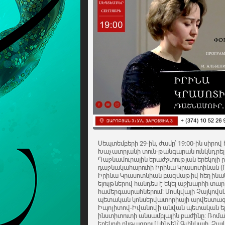
Սեպտեմբերի 29-ին, ժամը՝ 19:00-ին սիրով
Խաչատրյանի տուն-թանգարան ունկնդրելո
Դաշնամուրային երաժշտության երեկոյի 
դաշնակահարուհի Իրինա Կրասոտինան (
Իրինա Կրասոտնիան բազմաթիվ հեղինակա
ելույթներով հանդես է եկել աշխարհի տա
համերգասրահներում: Մոսկվայի Չայկովս
պետական կոնսերվատորիայի արվեստագի
Իպոլիտով-Իվանովի անվան պետական 
ինստիտուտի անսամբլային բաժինը: Ռոմ
երեկոյի ընթացքում կհնչեն՝ Գլինկայի, Չա