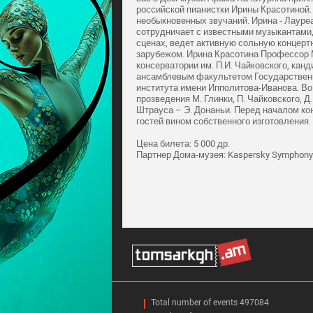
российской пианистки Ирины Красотиной.
необыкновенных звучаний. Ирина - Лаур
сотрудничает с известными музыкантами
сценах, ведет активную сольную концертн
зарубежом. Ирина Красотина Профессор 
консерватории им. П.И. Чайковского, ка
ансамблевым факультетом Государственн
института имени Ипполитова-Иванова. В
прозведения М. Глинки, П. Чайковского, Д.
Штрауса – Э. Донаньи. Перед началом ко
гостей вином собственного изготовления.
Цена билета: 5 000 др.
Партнер Дома-музея: Kaspersky Symphonyo
Total number of events 497084