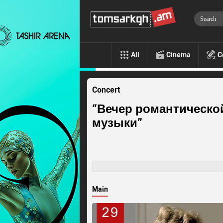
All
Cinema
C
Concert
“Вечер романтическ
музыки”
Main