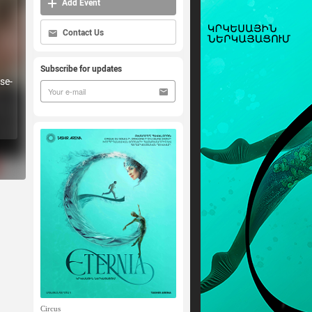
Add Event
Contact Us
Subscribe for updates
se-
Circus