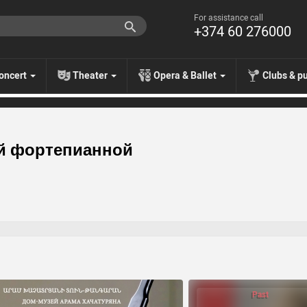
For assistance call
+374 60 276000
oncert
Theater
Opera & Ballet
Clubs & p
ой фортепианной
Past