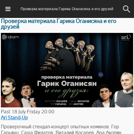
Проверка материала Гарика Оганисяна и его друзей
Проверка материала Гарика Оганисяна и его
друзей
Past
18
July
Friday
20:00
Ari Stand-Up
Проверочный стендап-концерт опытных комиков. Гор
Гарьянц, Саша Филатов, Виталий Косарев, Ара Акопян.