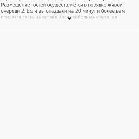
Размещение гостей осуществляется в порядке живой
очереди 2. Если вы опаздали на 20 минут и более вам
придется сесть на оставшиеся свободные места, не
зависимо от купленного вами билета.
Տոմսերի արժեքը՝ 3000 - 5000 դրամ։
Կազմակերպիչ՝ Էդուարդ Հովսեփյան ԱՁ