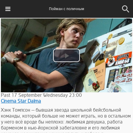
Пойман с поличным
Play
Video
Past
17
September
Wednesday
23:00
Cinema Star Dalma
Хэнк Томпсон — бывшая звезда школьной бейсбольной
команды, который больше не может играть, но в остальном
у него всё вроде бы неплохо: любимая девушка, работа
барменом в нью-йоркской забегаловке и его любимая