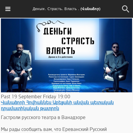
Деньги․ Страсть․ Власть ․ (Վանաձոր)
Past
19
September
Friday
19:00
Վանաձորի Հովհաննես Աբելյանի անվան պետական
դրամատիկական թատրոն
Гастроли русского театра в Ванадзоре
Мы рады сообщить вам, что Ереванский Русский