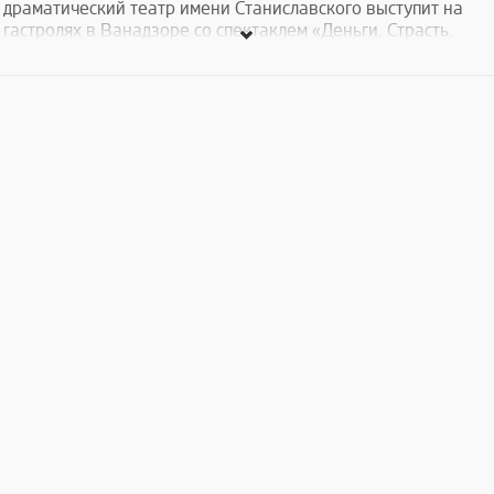
драматический театр имени Станиславского выступит на
гастролях в Ванадзоре со спектаклем «Деньги. Страсть.
Власть․», поставленный по мотивам романа И. А. Гончарова
«Обыкновенная история»․
Наш спектакль состоится 19 сентября в 19:00 в
Ванадзорском драматическом театре им. Абеляна.
Տոմսերի արժեքը՝ 1500 - 3000 ՀՀ դրամ