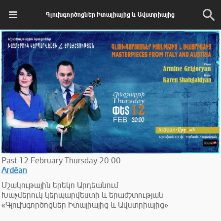
Գլուխգործոցներ Իտալիայից և Ավստրիայից
Past
12
February
Thursday
20:00
Ardēan
Մշակութային երեկո Արդեանում
Խաչմերուկ կերպարվեստի և երաժշտության
«Գլուխգործոցներ Իտալիայից և Ավստրիայից»