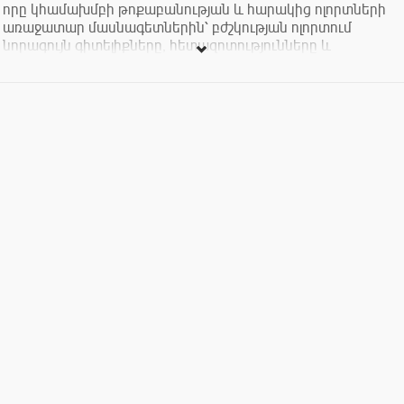
որը կհամախմբի թոքաբանության և հարակից ոլորտների
առաջատար մասնագետներին՝ բժշկության ոլորտում
նորագույն գիտելիքները, հետազոտությունները և
լավագույն փորձառությունները ներկայացնելու և կիսվելու
նպատակով։
Կազմակերպիչներ․ Santé Arménie Medical Academy և Elivie
Ամսաթիվ․ 9–11 հոկտեմբեր, 2025թ.
Վայր․ դահլիճ, Մելիք-Ադամյան 2/2, Երևան
‍Թիրախային լսարան․ Թոքաբաններ, ալերգոլոգներ և
կլինիկական իմունոլոգներ, ռևմատոլոգներ, նյարդաբաններ,
ընտանեկան բժիշկն
Միջոցառումը ներկայացված է ՇՄԶ կրեդիտավորման
համար։
Միացեք մեզ այս կարևոր գիտական և մասնագիտական
փորձի փոխանակման, համագործակցության
ամրապնդման և Հայաստանում ու տարածաշրջանում
շնչառական բժշկության զարգացման համար։
We are delighted to invite you to the Pulmonology Conference:
“Modern Challenges and Solutions”, which will bring together