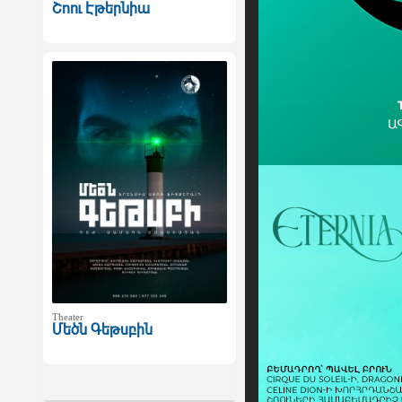
Շոու Էթերնիա
Theater
Մեծն Գեթսբին