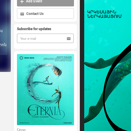
Add Event
Contact Us
Subscribe for updates
ես
րոն
Circus