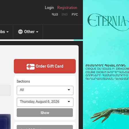
Login
Registration
ՀԱՅ
ENG
РУС
ubs
Other
Order Gift Card
Sections
All
Thursday, August 6, 2026
Show