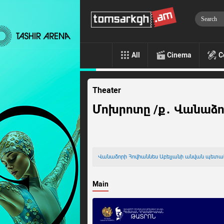
All
Cinema
C
Theater
Մոխրոտը /ք․ Վանաձ
Վանաձորի Հովհաննես Աբելյանի անվան պե
Main