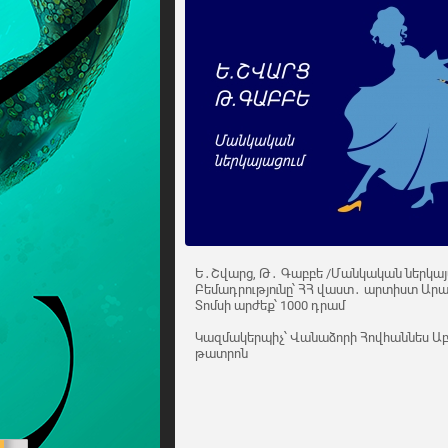
Ե․Շվարց, Թ․ Գաբբե /Մանկական ներկայ
Բեմադրությունը՝ ՀՀ վաստ․ արտիստ Ար
Տոմսի արժեք՝ 1000 դրամ
Կազմակերպիչ՝ Վանաձորի Հովհաննես 
թատրոն