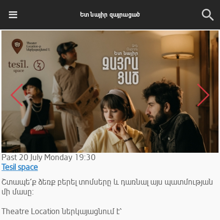
Ետ նայիր զայրացած
Past
20
July
Monday
19:30
Tesil space
Շտապե՛ք ձեռք բերել տոմսերը և դառնալ այս պատմության
մի մասը։
Theatre Location ներկայացնում է՝