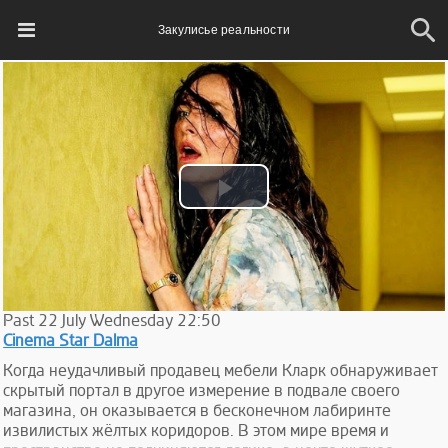
Закулисье реальности
Play
Video
Past
22
July
Wednesday
22:50
Cinema Star Dalma
Когда неудачливый продавец мебели Кларк обнаруживает
скрытый портал в другое измерение в подвале своего
магазина, он оказывается в бесконечном лабиринте
извилистых жёлтых коридоров. В этом мире время и