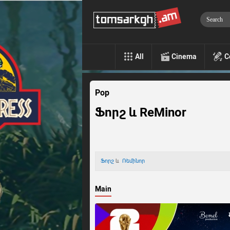
All
Cinema
C
Pop
Ֆորշ և ReMinor
Ֆորշ
և
Ռեմինոր
Main