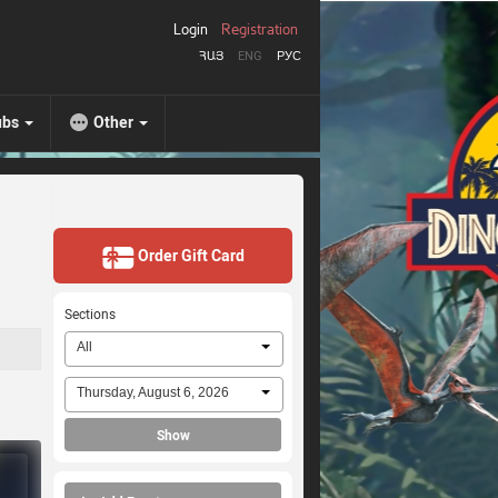
Login
Registration
ՀԱՅ
ENG
РУС
ubs
Other
Order Gift Card
Sections
All
Thursday, August 6, 2026
Show