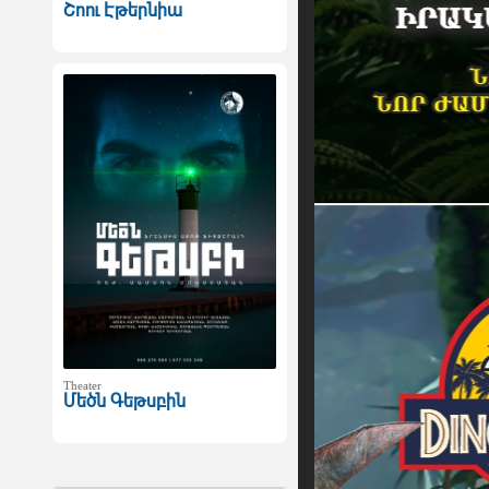
Շոու Էթերնիա
Theater
Մեծն Գեթսբին