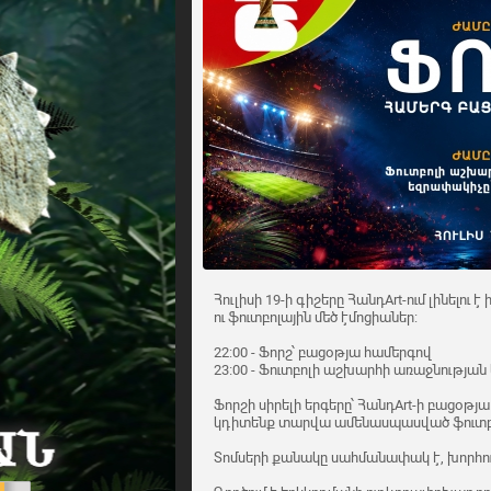
Հուլիսի 19-ի գիշերը ՀանդArt-ում լինելու 
ու ֆուտբոլային մեծ էմոցիաներ:
22:00 - Ֆորշ՝ բացօթյա համերգով
23։00 - Ֆուտբոլի աշխարհի առաջնության
Ֆորշի սիրելի երգերը՝ ՀանդArt-ի բացօթյա
կդիտենք տարվա ամենասպասված ֆուտբոլ
Տոմսերի քանակը սահմանափակ է, խորհուր