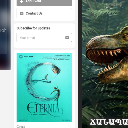
Add Event
Contact Us
Subscribe for updates
այգի
Circus