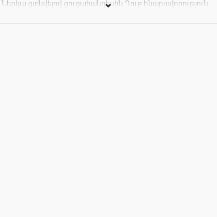
Ներկա գտնվելով ցուցահանդեսին Դուք հնարավորություն
կունենաք ծանոթանալու նոր ծրագրերի, արտադրանքների,
տեխնոլոգիաների և սկսնակ ընկերությունների հետ: Նաև
անցկացնել հաճելի ժամանց՝ փորձարկել հավելվածները,
խաղալ ինտերակտիվ խաղեր, մասնակցել սեմինարներին,
մրցույթներին և շահել արժեքավոր մրցանակներ Samsung
ընկերության կողմից: