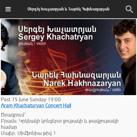
Սերգեյ Խաչատրյան և Նարեկ Հախնազարյան
Past
15
June
Sunday
19:00
Aram Khachaturyan Concert Hall
Ծրագրում՝
Բրամս. Կրկնակի կոնցերտ ջութակի և թավջութակի
համար
Մալեր. Սիմֆոնիա թիվ 1