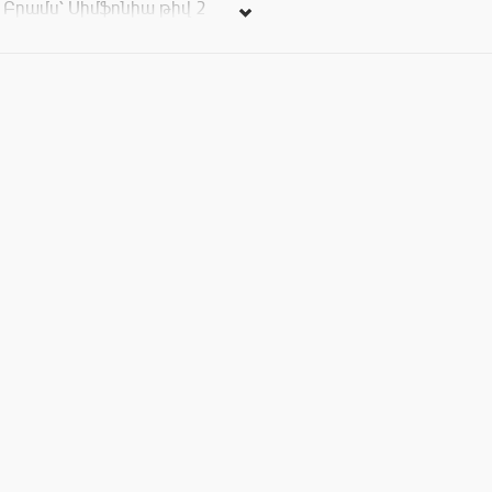
Բրամս՝ Սիմֆոնիա թիվ 2
Տոմսերի արժեքը` 3000, 5000, 8000, 10000, 15000,
20000 դրամ