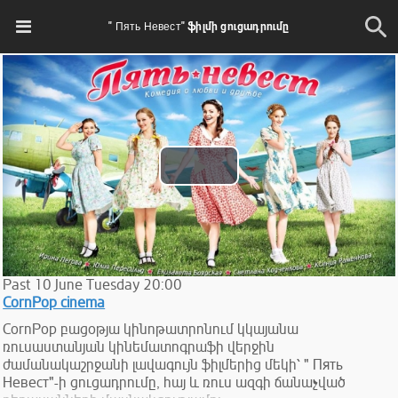
" Пять Невест" ֆիլմի ցուցադրումը
Play
Video
Past
10
June
Tuesday
20:00
CornPop cinema
CornPop բացօթյա կինոթատրոնում կկայանա
ռուսաստանյան կինեմատոգրաֆի վերջին
ժամանակաշրջանի լավագույն ֆիլմերից մեկի՝ " Пять
Невест"-ի ցուցադրումը, հայ և ռուս ազգի ճանաչված