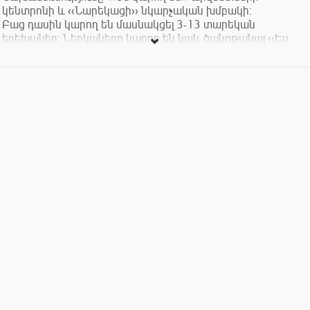
կենտրոնի և ‹‹Նարեկացի›› նկարչական խմբակի:
Բաց դասին կարող են մասնակցել 3-13 տարեկան
երեխաներ: Ներկաները կարող են նաև ծանոթանալ ‹‹Ես
կարող եմ›› արվեստների կենտրոնի սաների անդրանիկ
ցուցահանդեսին: