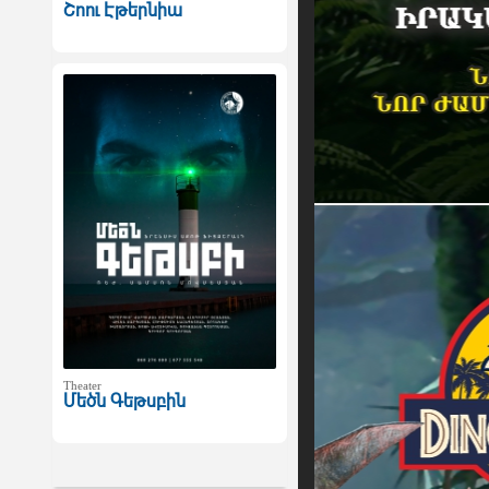
Շոու Էթերնիա
Theater
Մեծն Գեթսբին