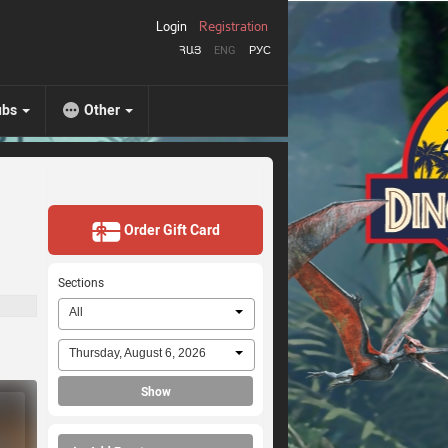
Login
Registration
ՀԱՅ
ENG
РУС
ubs
Other
Order Gift Card
Sections
All
Thursday, August 6, 2026
Show