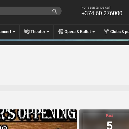
For assistance call
+374 60 276000
oncert
Theater
Opera & Ballet
Clubs & p
Past
5