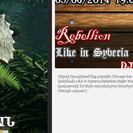
Սիրով հրավիրում ենք բոլորին Chicago bar
կունենան-Like In Syberia,Rebellion,Night W
կավարտվի Dj-ների տրամադրող երաժշտութ
Մուտքն ազատ է: