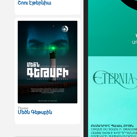
Շոու Էթերնիա
Theater
Մեծն Գեթսբին