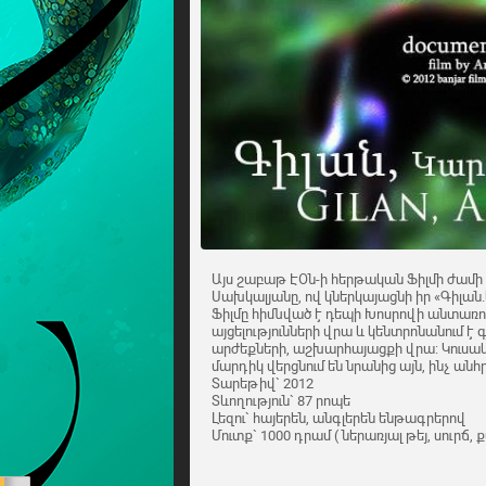
Այս շաբաթ ԷՕն-ի հերթական Ֆիլմի ժամի հ
Սախկալյանը, ով կներկայացնի իր «Գիլա
Ֆիլմը հիմնված է դեպի Խոսրովի անտառո
այցելությունների վրա և կենտրոնանում է գ
արժեքների, աշխարհայացքի վրա: Կուսակ
մարդիկ վերցնում են նրանից այն, ինչ ան
Տարեթիվ` 2012
Տևողություն` 87 րոպե
Լեզու` հայերեն, անգլերեն ենթագրերով
Մուտք` 1000 դրամ ( ներառյալ թեյ, սուրճ,