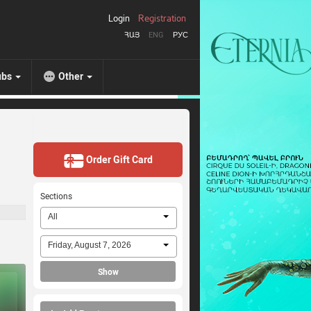
Login
Registration
ՀԱՅ
ENG
РУС
ubs
Other
Order Gift Card
Sections
All
Friday, August 7, 2026
Show