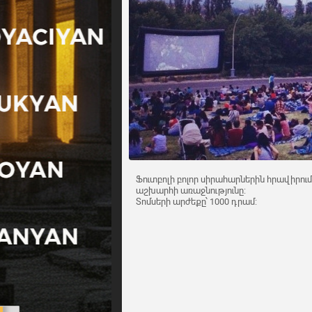
Ֆուտբոլի բոլոր սիրահարներին հրավիրում
աշխարհի առաջնությունը:
Տոմսերի արժեքը՝ 1000 դրամ: