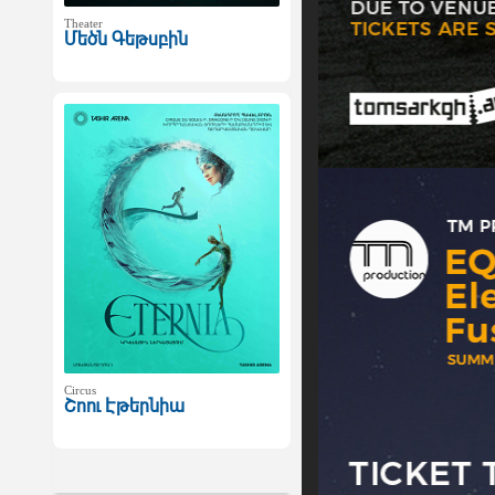
Theater
Մեծն Գեթսբին
Circus
Շոու Էթերնիա