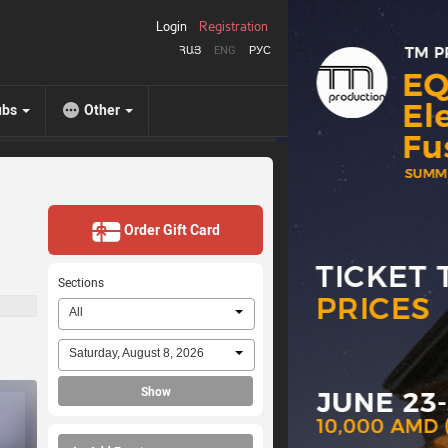
Login
Registration
ՀԱՅ
ENG
РУС
ubs
Other
Order Gift Card
Sections
All
Saturday, August 8, 2026
Show