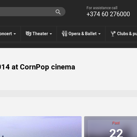
For assistance call
+374 60 276000
oncert
Theater
Opera & Ballet
Clubs & p
2014 at CornPop cinema
Past
22