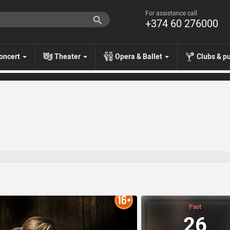
For assistance call
+374 60 276000
oncert
Theater
Opera & Ballet
Clubs & p
Past
26