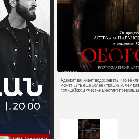
Адвокат начинает подозревать, что ее кли
может быть еще более страшным, чем каж
полицейском участке арестант превраща