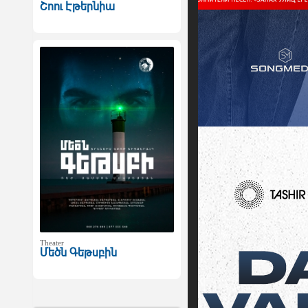
Շոու Էթերնիա
Theater
Մեծն Գեթսբին