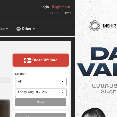
Login
Registration
ՀԱՅ
ENG
РУС
ubs
Other
Order Gift Card
Sections
All
Friday, August 7, 2026
Show