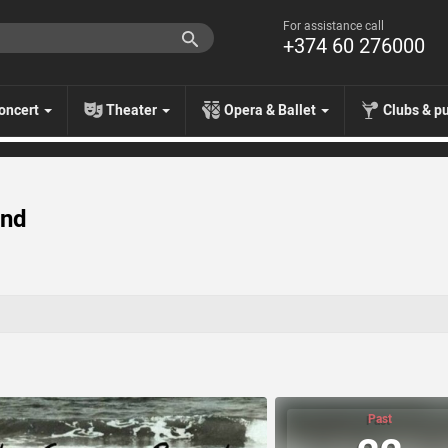
For assistance call
+374 60 276000
oncert
Theater
Opera & Ballet
Clubs & p
and
Past