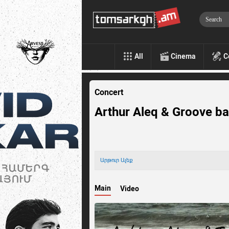
All
Cinema
C
Concert
Arthur Aleq & Groove b
Արթուր Ալեք
Main
Video