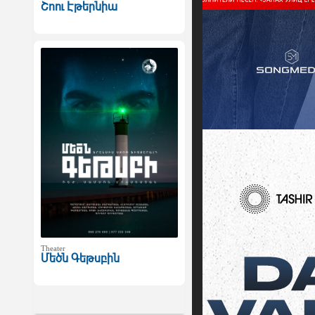
Շոու Էթերնիա
Theater
Մեծն Գեթսբին