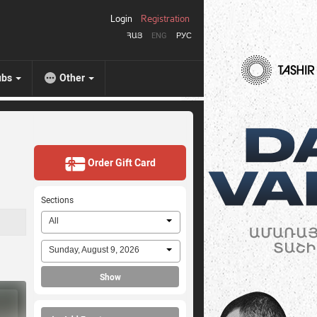
Login
Registration
ՀԱՅ
ENG
РУС
ubs
Other
Order Gift Card
Sections
All
Sunday, August 9, 2026
Show