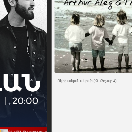
ՈՒլիխանյան ակումբ ( Գ. Քոչար 4)