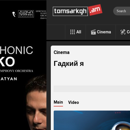
All
Cinema
C
Cinema
Гадкий я
Main
Video