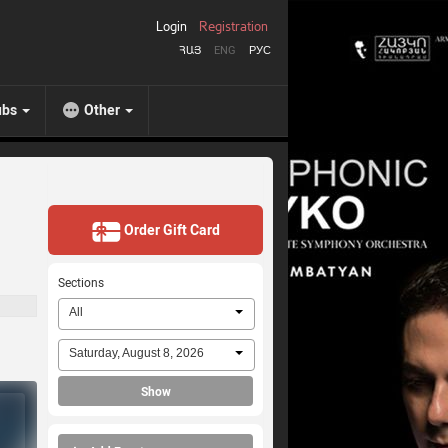
Login
Registration
ՀԱՅ
ENG
РУС
ubs
Other
Order Gift Card
Sections
All
Saturday, August 8, 2026
Show