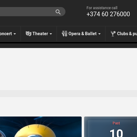
For assistance call
+374 60 276000
oncert
Theater
Opera & Ballet
Clubs & p
Past
10