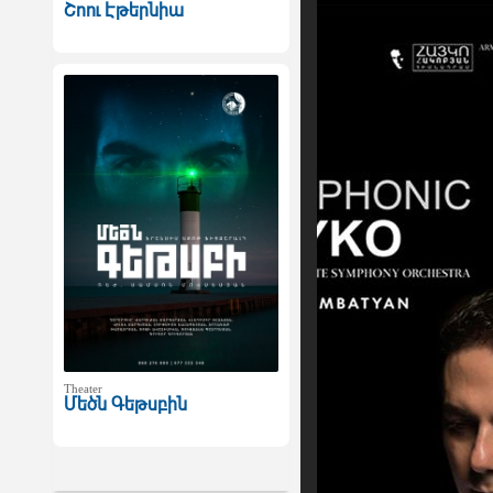
Շոու Էթերնիա
Theater
Մեծն Գեթսբին