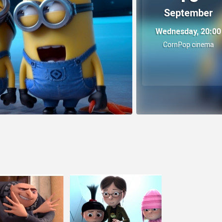
September
Wednesday, 20:00
CornPop cinema