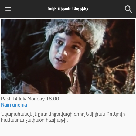
Ոսկե Ծիրան: Անդրիեշ
Past
14
July
Monday
18:00
Nairi cinema
Նկարահանվել է ըստ մոլդովացի գրող Եմիլիան Բուկովի
համանուն չափածո հեքիաթի: