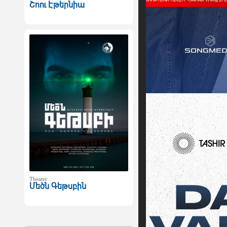
Շոու Էթերնիա
Theater
Մեծն Գեթսբին