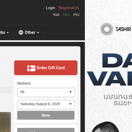
Login
Registration
ՀԱՅ
ENG
РУС
ubs
Other
Order Gift Card
Sections
All
Saturday, August 8, 2026
Show