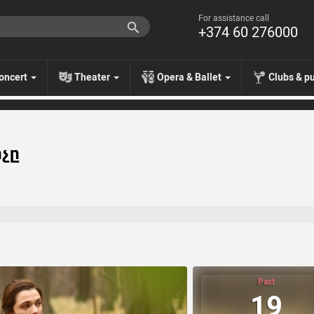
For assistance call
+374 60 276000
oncert
Theater
Opera & Ballet
Clubs & p
իչը
Past
19