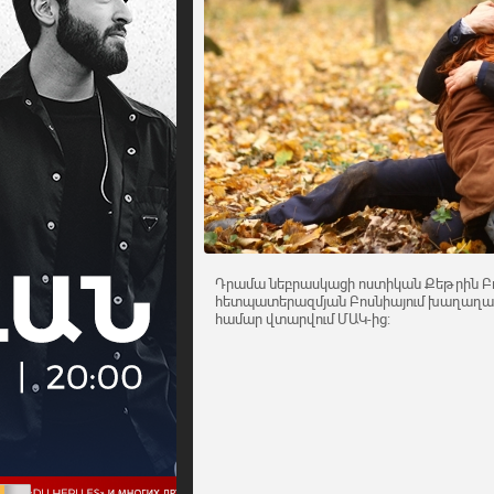
Դրամա նեբրասկացի ոստիկան Քեթրին Բո
հետպատերազմյան Բոսնիայում խաղաղարա
համար վտարվում ՄԱԿ-ից: